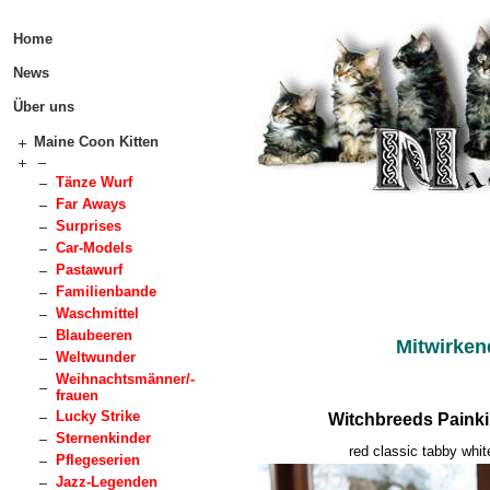
Home
News
Über uns
Maine Coon Kitten
Tänze Wurf
Far Aways
Surprises
Car-Models
Pastawurf
Familienbande
Waschmittel
Blaubeeren
Mitwirken
Weltwunder
Weihnachtsmänner/-
frauen
Lucky Strike
Witchbreeds Painkil
Sternenkinder
red classic tabby whit
Pflegeserien
Jazz-Legenden