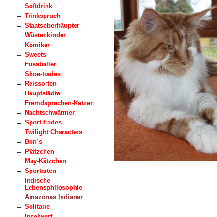
Softdrink
Trinkspruch
Staatsoberhäupter
Wüstenkinder
Komiker
Sweets
Fussballer
Shoe-trades
Reissorten
Hauptstädte
Fremdsprachen-Katzen
Nachtschwärmer
Sport-trades
Twilight Characters
Bon´s
Plätzchen
May-Kätzchen
Sportarten
Indische
Lebensphilosophie
Amazonas Indianer
Solitaire
Inselwurf