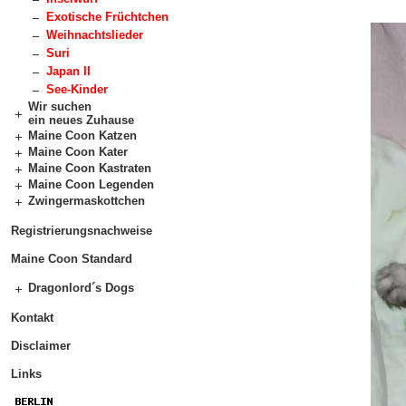
Exotische Früchtchen
Weihnachtslieder
Suri
Japan II
See-Kinder
Wir suchen
ein neues Zuhause
Maine Coon Katzen
Maine Coon Kater
Maine Coon Kastraten
Maine Coon Legenden
Zwingermaskottchen
Registrierungsnachweise
Maine Coon Standard
Dragonlord´s Dogs
Kontakt
Disclaimer
Links