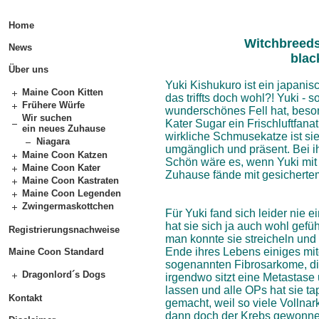
Home
Witchbreeds
News
blac
Über uns
Yuki Kishukuro ist ein japani
Maine Coon Kitten
das triffts doch wohl?! Yuki - s
Frühere Würfe
wunderschönes Fell hat, besond
Wir suchen
Kater Sugar ein Frischluftfana
ein neues Zuhause
wirkliche Schmusekatze ist sie
Niagara
umgänglich und präsent. Bei i
Maine Coon Katzen
Schön wäre es, wenn Yuki mit 
Maine Coon Kater
Zuhause fände mit gesicherte
Maine Coon Kastraten
Maine Coon Legenden
Zwingermaskottchen
Für Yuki fand sich leider nie
hat sie sich ja auch wohl gef
Registrierungsnachweise
man konnte sie streicheln und
Ende ihres Lebens einiges mit
Maine Coon Standard
sogenannten Fibrosarkome, die
Dragonlord´s Dogs
irgendwo sitzt eine Metastase
lassen und alle OPs hat sie t
Kontakt
gemacht, weil so viele Vollna
dann doch der Krebs gewonnen.