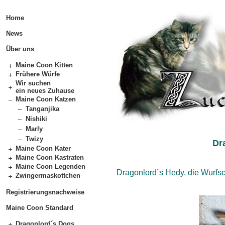
Home
News
Über uns
Maine Coon Kitten
Frühere Würfe
Wir suchen
ein neues Zuhause
Maine Coon Katzen
Tanganjika
Nishiki
Marly
Twizy
Dr
Maine Coon Kater
Maine Coon Kastraten
Maine Coon Legenden
Dragonlord´s Hedy, die Wurfsch
Zwingermaskottchen
Registrierungsnachweise
Maine Coon Standard
Dragonlord´s Dogs