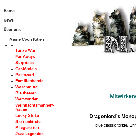
Home
News
Über uns
Maine Coon Kitten
Tänze Wurf
Far Aways
Surprises
Car-Models
Pastawurf
Familienbande
Waschmittel
Blaubeeren
Mitwirken
Weltwunder
Weihnachtsmänner/-
frauen
Lucky Strike
Dragonlord´s Mono
Sternenkinder
blue classic torbie/ whi
Pflegeserien
Jazz-Legenden