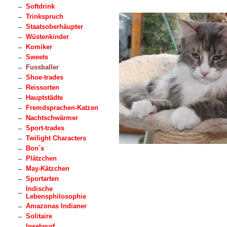
Softdrink
Trinkspruch
Staatsoberhäupter
Wüstenkinder
Komiker
Sweets
Fussballer
Shoe-trades
Reissorten
Hauptstädte
Fremdsprachen-Katzen
Nachtschwärmer
Sport-trades
Twilight Characters
Bon´s
Plätzchen
May-Kätzchen
Sportarten
Indische
Lebensphilosophie
Amazonas Indianer
Solitaire
Inselwurf